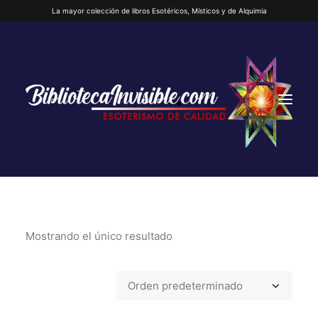
La mayor colección de libros Esotéricos, Místicos y de Alquimia
Mostrando el único resultado
INICIO
QUIENES SOMOS