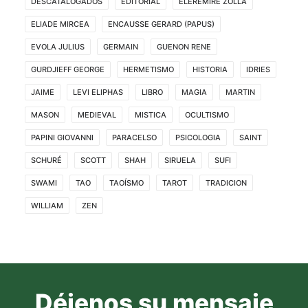
DESCATALOGADOS
EDITORIAL
ELEREMIRE ZOLLA
ELIADE MIRCEA
ENCAUSSE GERARD (PAPUS)
EVOLA JULIUS
GERMAIN
GUENON RENE
GURDJIEFF GEORGE
HERMETISMO
HISTORIA
IDRIES
JAIME
LEVI ELIPHAS
LIBRO
MAGIA
MARTIN
MASON
MEDIEVAL
MISTICA
OCULTISMO
PAPINI GIOVANNI
PARACELSO
PSICOLOGIA
SAINT
SCHURÉ
SCOTT
SHAH
SIRUELA
SUFI
SWAMI
TAO
TAOÍSMO
TAROT
TRADICION
WILLIAM
ZEN
Déjenos su mensaje