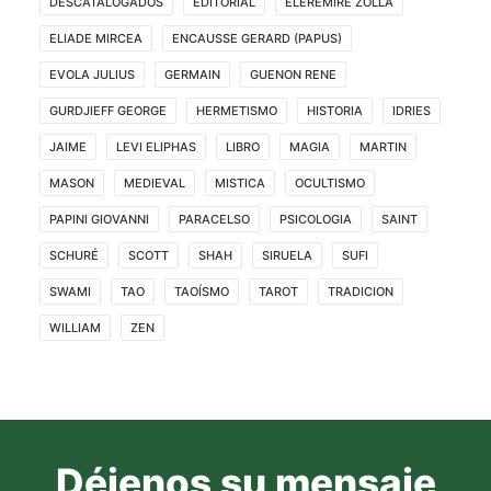
DESCATALOGADOS
EDITORIAL
ELEREMIRE ZOLLA
ELIADE MIRCEA
ENCAUSSE GERARD (PAPUS)
EVOLA JULIUS
GERMAIN
GUENON RENE
GURDJIEFF GEORGE
HERMETISMO
HISTORIA
IDRIES
JAIME
LEVI ELIPHAS
LIBRO
MAGIA
MARTIN
MASON
MEDIEVAL
MISTICA
OCULTISMO
PAPINI GIOVANNI
PARACELSO
PSICOLOGIA
SAINT
SCHURÉ
SCOTT
SHAH
SIRUELA
SUFI
SWAMI
TAO
TAOÍSMO
TAROT
TRADICION
WILLIAM
ZEN
Déjenos su mensaje