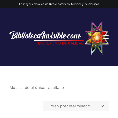
La mayor colección de libros Esotéricos, Místicos y de Alquimia
Mostrando el único resultado
INICIO
QUIENES SOMOS