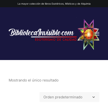
La mayor colección de libros Esotéricos, Místicos y de Alquimia
Mostrando el único resultado
INICIO
QUIENES SOMOS