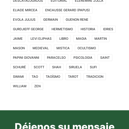
DESCATALOGADOS
EDITORIAL
ELEREMIRE ZOLLA
ELIADE MIRCEA
ENCAUSSE GERARD (PAPUS)
EVOLA JULIUS
GERMAIN
GUENON RENE
GURDJIEFF GEORGE
HERMETISMO
HISTORIA
IDRIES
JAIME
LEVI ELIPHAS
LIBRO
MAGIA
MARTIN
MASON
MEDIEVAL
MISTICA
OCULTISMO
PAPINI GIOVANNI
PARACELSO
PSICOLOGIA
SAINT
SCHURÉ
SCOTT
SHAH
SIRUELA
SUFI
SWAMI
TAO
TAOÍSMO
TAROT
TRADICION
WILLIAM
ZEN
Déjenos su mensaje