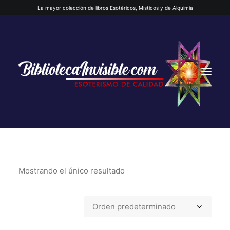
La mayor colección de libros Esotéricos, Místicos y de Alquimia
Mostrando el único resultado
INICIO
QUIENES SOMOS