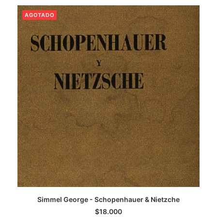
AGOTADO
CATEGORÍAS
AUTORES DESTACADOS
GLOSARIO
CONTACTO
LOGIN / REGISTER
CART
Simmel George - Schopenhauer & Nietzche
LEER MÁS
$
18.000