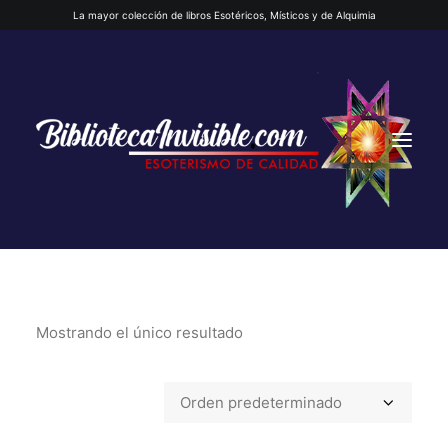
La mayor colección de libros Esotéricos, Místicos y de Alquimia
Mostrando el único resultado
INICIO
QUIENES SOMOS