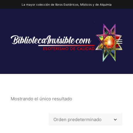
La mayor colección de libros Esotéricos, Místicos y de Alquimia
Mostrando el único resultado
INICIO
QUIENES SOMOS