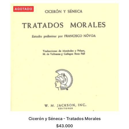
AGOTADO
CATEGORÍAS
AUTORES DESTACADOS
GLOSARIO
CONTACTO
LOGIN / REGISTER
CART
Cicerón y Séneca - Tratados Morales
LEER MÁS
$
43.000