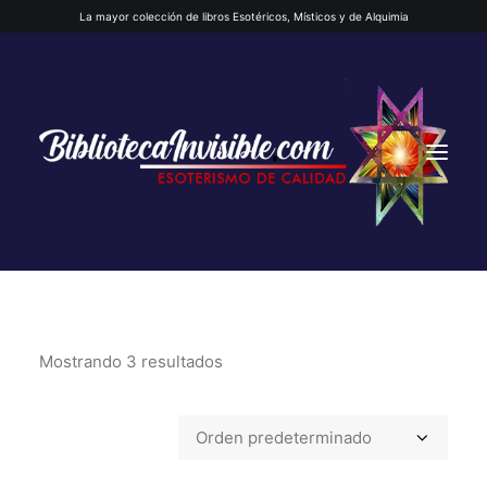
La mayor colección de libros Esotéricos, Místicos y de Alquimia
Mostrando 3 resultados
INICIO
QUIENES SOMOS