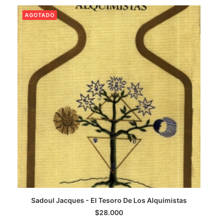
AGOTADO
CATEGORÍAS
AUTORES DESTACADOS
GLOSARIO
CONTACTO
LOGIN / REGISTER
CART
Sadoul Jacques - El Tesoro De Los Alquimistas
LEER MÁS
$
28.000