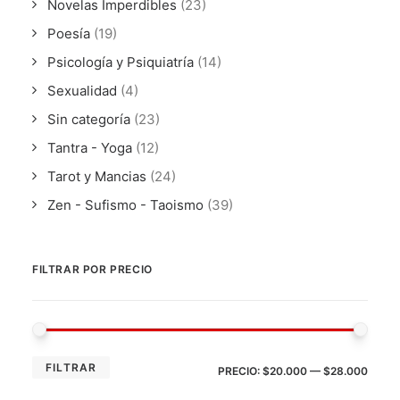
Novelas Imperdibles
(23)
Poesía
(19)
Psicología y Psiquiatría
(14)
Sexualidad
(4)
Sin categoría
(23)
Tantra - Yoga
(12)
Tarot y Mancias
(24)
Zen - Sufismo - Taoismo
(39)
FILTRAR POR PRECIO
PRE
PRE
FILTRAR
PRECIO:
$20.000
—
$28.000
MÍN
MÁX