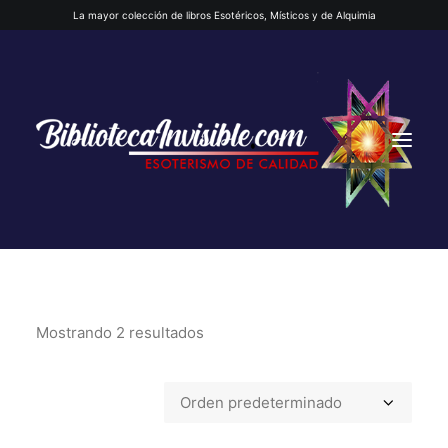
La mayor colección de libros Esotéricos, Místicos y de Alquimia
Mostrando 2 resultados
INICIO
QUIENES SOMOS