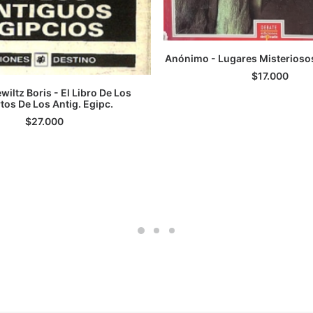
Anónimo - Lugares Misteriosos
AGREGAR AL CARRI
$
17.000
iltz Boris - El Libro De Los
tos De Los Antig. Egipc.
LEER MÁS
$
27.000