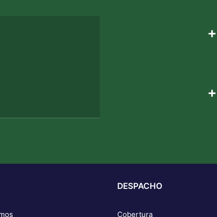
+
+
DESPACHO
omos
Cobertura