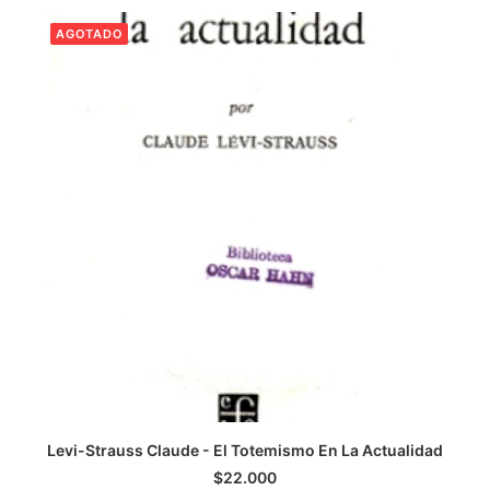
AGOTADO
CATEGORÍAS
AUTORES DESTACADOS
GLOSARIO
CONTACTO
LOGIN / REGISTER
CART
Levi-Strauss Claude - El Totemismo En La Actualidad
LEER MÁS
$
22.000