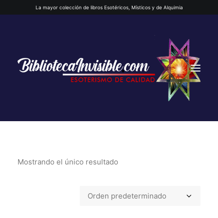
La mayor colección de libros Esotéricos, Místicos y de Alquimia
Mostrando el único resultado
INICIO
QUIENES SOMOS